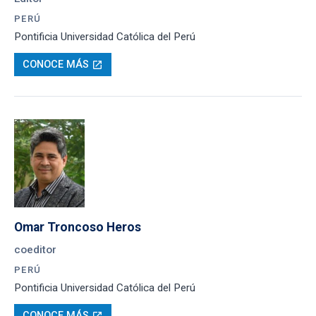
PERÚ
Pontificia Universidad Católica del Perú
CONOCE MÁS
open_in_new
Omar Troncoso Heros
coeditor
PERÚ
Pontificia Universidad Católica del Perú
CONOCE MÁS
open_in_new