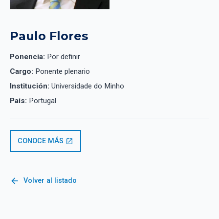
Paulo Flores
Ponencia:
Por definir
Cargo:
Ponente plenario
Institución:
Universidade do Minho
País:
Portugal
CONOCE MÁS
open_in_new
arrow_back
Volver al listado