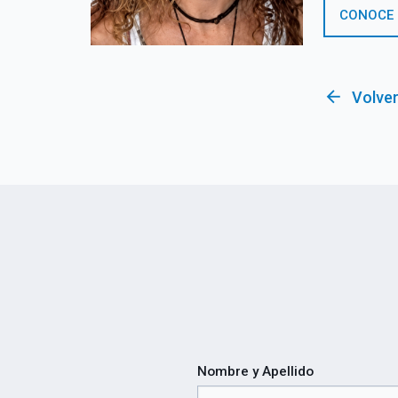
CONOCE
arrow_back
Volver
Nombre y Apellido